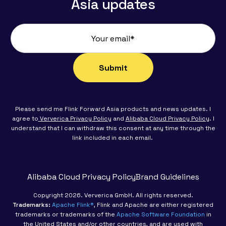
Asia updates
Please send me Flink Forward Asia products and news updates. I
agree to
Ververica Privacy Policy
and
Alibaba Cloud Privacy Policy
. I
understand that I can withdraw this consent at any time through the
link included in each email.
Alibaba Cloud Privacy Policy
Brand Guidelines
Copyright 2026. Ververica GmbH. All rights reserved.
Trademarks:
Apache Flink®
, Flink and Apache are either registered
trademarks or trademarks of the
Apache Software Foundation
in
the United States and/or other countries, and are used with